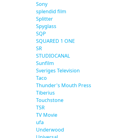
Sony
splendid film
Splitter
Spyglass
SQP
SQUARED 1 ONE
SR
STUDIOCANAL
Sunfilm
Sveriges Television
Taco
Thunder's Mouth Press
Tiberius
Touchstone
TSR
TV Movie
ufa
Underwood
Universal