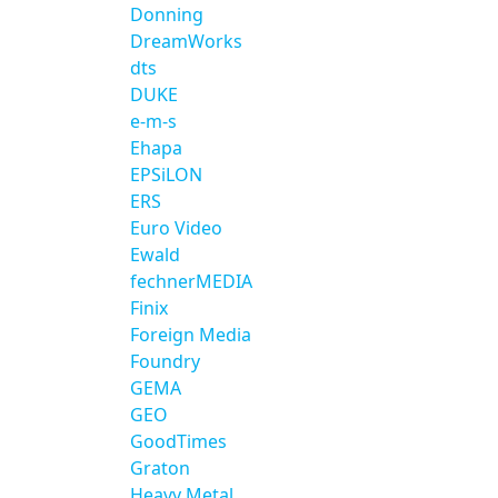
Donning
DreamWorks
dts
DUKE
e-m-s
Ehapa
EPSiLON
ERS
Euro Video
Ewald
fechnerMEDIA
Finix
Foreign Media
Foundry
GEMA
GEO
GoodTimes
Graton
Heavy Metal