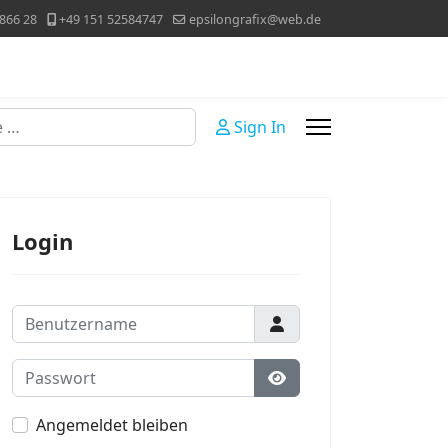
866 28
+49 151 52584747
epsilongrafix@web.de
Sign In
Login
Benutzername
Passwort
Passwort anzeigen
Angemeldet bleiben