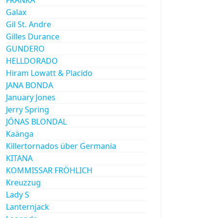
Galax
Gil St. Andre
Gilles Durance
GUNDERO
HELLDORADO
Hiram Lowatt & Placido
JANA BONDA
January Jones
Jerry Spring
JÓNAS BLONDAL
Kaänga
Killertornados über Germania
KITANA
KOMMISSAR FRÖHLICH
Kreuzzug
Lady S
Lanternjack