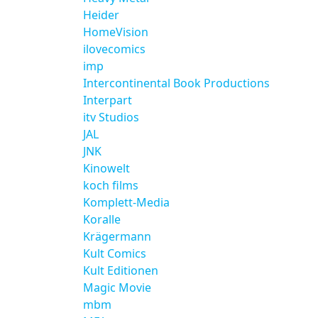
Heider
HomeVision
ilovecomics
imp
Intercontinental Book Productions
Interpart
itv Studios
JAL
JNK
Kinowelt
koch films
Komplett-Media
Koralle
Krägermann
Kult Comics
Kult Editionen
Magic Movie
mbm