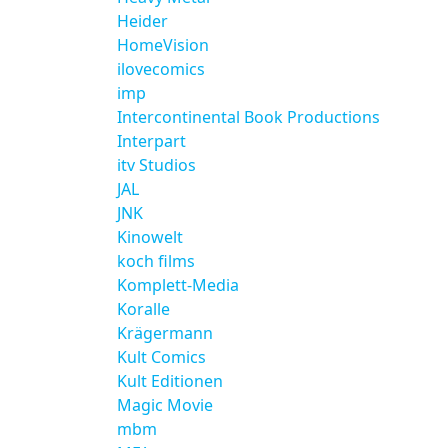
Heider
HomeVision
ilovecomics
imp
Intercontinental Book Productions
Interpart
itv Studios
JAL
JNK
Kinowelt
koch films
Komplett-Media
Koralle
Krägermann
Kult Comics
Kult Editionen
Magic Movie
mbm