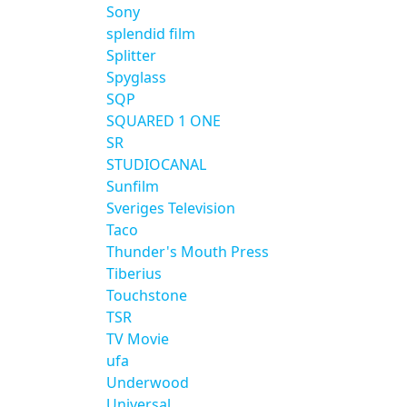
Sony
splendid film
Splitter
Spyglass
SQP
SQUARED 1 ONE
SR
STUDIOCANAL
Sunfilm
Sveriges Television
Taco
Thunder's Mouth Press
Tiberius
Touchstone
TSR
TV Movie
ufa
Underwood
Universal