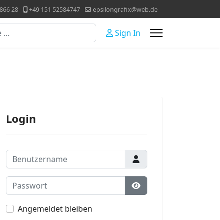
866 28
+49 151 52584747
epsilongrafix@web.de
Sign In
Login
Benutzername
Passwort
Passwort anzeigen
Angemeldet bleiben