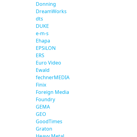
Donning
DreamWorks
dts
DUKE
e-m-s
Ehapa
EPSiLON
ERS
Euro Video
Ewald
fechnerMEDIA
Finix
Foreign Media
Foundry
GEMA
GEO
GoodTimes
Graton
Heavy Metal