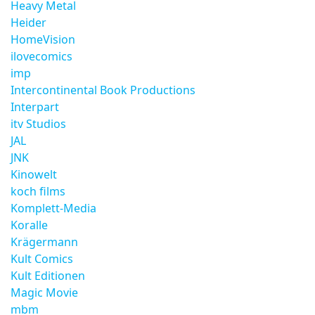
Heavy Metal
Heider
HomeVision
ilovecomics
imp
Intercontinental Book Productions
Interpart
itv Studios
JAL
JNK
Kinowelt
koch films
Komplett-Media
Koralle
Krägermann
Kult Comics
Kult Editionen
Magic Movie
mbm