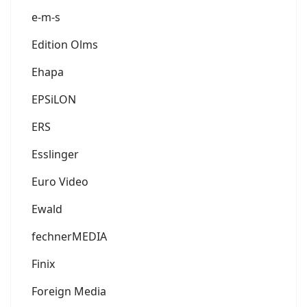
e-m-s
Edition Olms
Ehapa
EPSiLON
ERS
Esslinger
Euro Video
Ewald
fechnerMEDIA
Finix
Foreign Media