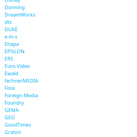
Disney
Donning
DreamWorks
dts
DUKE
e-m-s
Ehapa
EPSiLON
ERS
Euro Video
Ewald
fechnerMEDIA
Finix
Foreign Media
Foundry
GEMA
GEO
GoodTimes
Graton