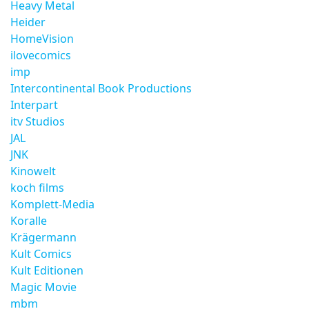
Heavy Metal
Heider
HomeVision
ilovecomics
imp
Intercontinental Book Productions
Interpart
itv Studios
JAL
JNK
Kinowelt
koch films
Komplett-Media
Koralle
Krägermann
Kult Comics
Kult Editionen
Magic Movie
mbm