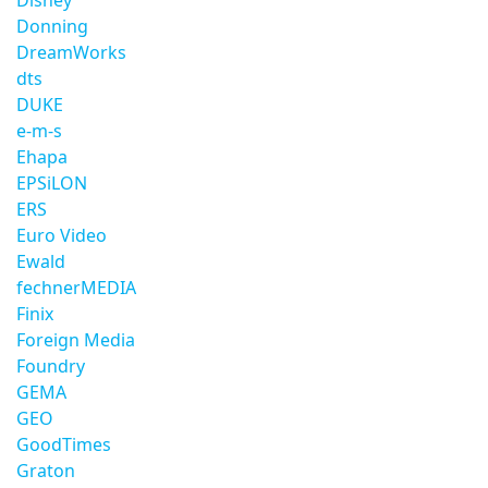
Disney
Donning
DreamWorks
dts
DUKE
e-m-s
Ehapa
EPSiLON
ERS
Euro Video
Ewald
fechnerMEDIA
Finix
Foreign Media
Foundry
GEMA
GEO
GoodTimes
Graton