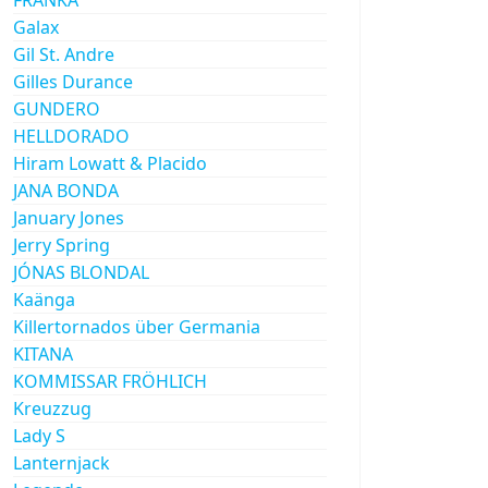
Galax
Gil St. Andre
Gilles Durance
GUNDERO
HELLDORADO
Hiram Lowatt & Placido
JANA BONDA
January Jones
Jerry Spring
JÓNAS BLONDAL
Kaänga
Killertornados über Germania
KITANA
KOMMISSAR FRÖHLICH
Kreuzzug
Lady S
Lanternjack