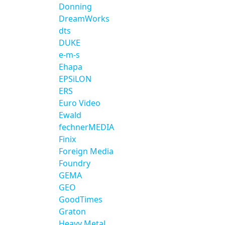
Donning
DreamWorks
dts
DUKE
e-m-s
Ehapa
EPSiLON
ERS
Euro Video
Ewald
fechnerMEDIA
Finix
Foreign Media
Foundry
GEMA
GEO
GoodTimes
Graton
Heavy Metal