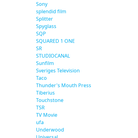
Sony
splendid film
Splitter
Spyglass
SQP
SQUARED 1 ONE
SR
STUDIOCANAL
Sunfilm
Sveriges Television
Taco
Thunder's Mouth Press
Tiberius
Touchstone
TSR
TV Movie
ufa
Underwood
Universal