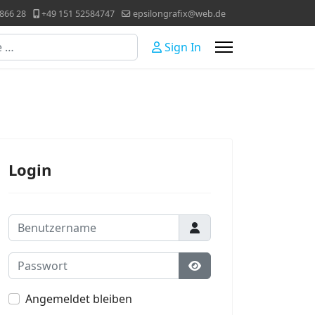
866 28
+49 151 52584747
epsilongrafix@web.de
Sign In
Login
Benutzername
Passwort
Passwort anzeigen
Angemeldet bleiben