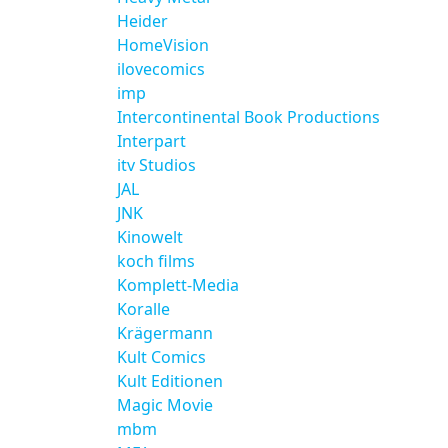
Heider
HomeVision
ilovecomics
imp
Intercontinental Book Productions
Interpart
itv Studios
JAL
JNK
Kinowelt
koch films
Komplett-Media
Koralle
Krägermann
Kult Comics
Kult Editionen
Magic Movie
mbm