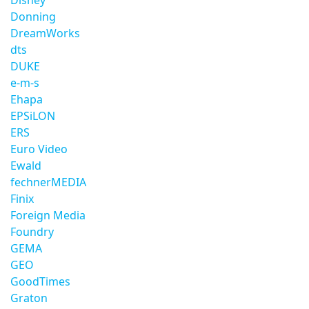
Disney
Donning
DreamWorks
dts
DUKE
e-m-s
Ehapa
EPSiLON
ERS
Euro Video
Ewald
fechnerMEDIA
Finix
Foreign Media
Foundry
GEMA
GEO
GoodTimes
Graton