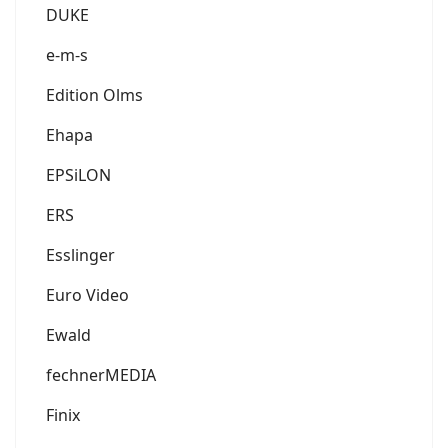
DUKE
e-m-s
Edition Olms
Ehapa
EPSiLON
ERS
Esslinger
Euro Video
Ewald
fechnerMEDIA
Finix