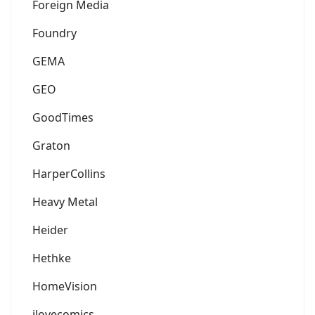
Foreign Media
Foundry
GEMA
GEO
GoodTimes
Graton
HarperCollins
Heavy Metal
Heider
Hethke
HomeVision
ilovecomics