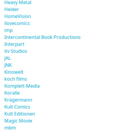
Heavy Metal
Heider
HomeVision
ilovecomics
imp
Intercontinental Book Productions
Interpart
itv Studios
JAL
JNK
Kinowelt
koch films
Komplett-Media
Koralle
Krägermann
Kult Comics
Kult Editionen
Magic Movie
mbm