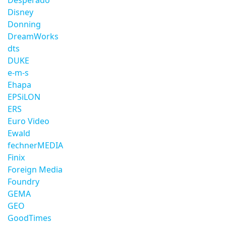
Desperado
Disney
Donning
DreamWorks
dts
DUKE
e-m-s
Ehapa
EPSiLON
ERS
Euro Video
Ewald
fechnerMEDIA
Finix
Foreign Media
Foundry
GEMA
GEO
GoodTimes