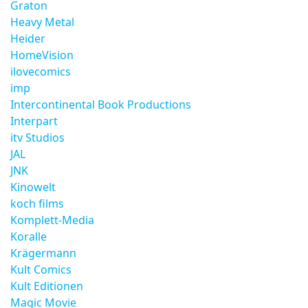
Graton
Heavy Metal
Heider
HomeVision
ilovecomics
imp
Intercontinental Book Productions
Interpart
itv Studios
JAL
JNK
Kinowelt
koch films
Komplett-Media
Koralle
Krägermann
Kult Comics
Kult Editionen
Magic Movie