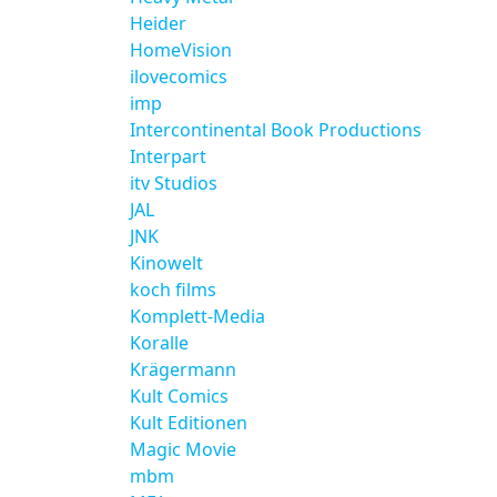
Heider
HomeVision
ilovecomics
imp
Intercontinental Book Productions
Interpart
itv Studios
JAL
JNK
Kinowelt
koch films
Komplett-Media
Koralle
Krägermann
Kult Comics
Kult Editionen
Magic Movie
mbm