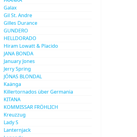
Galax
Gil St. Andre
Gilles Durance
GUNDERO
HELLDORADO
Hiram Lowatt & Placido
JANA BONDA
January Jones
Jerry Spring
JÓNAS BLONDAL
Kaänga
Killertornados über Germania
KITANA
KOMMISSAR FRÖHLICH
Kreuzzug
Lady S
Lanternjack