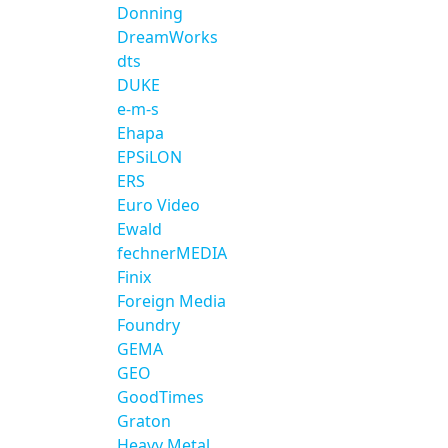
Donning
DreamWorks
dts
DUKE
e-m-s
Ehapa
EPSiLON
ERS
Euro Video
Ewald
fechnerMEDIA
Finix
Foreign Media
Foundry
GEMA
GEO
GoodTimes
Graton
Heavy Metal