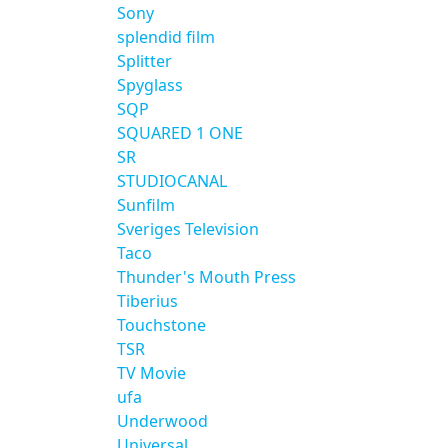
Sony
splendid film
Splitter
Spyglass
SQP
SQUARED 1 ONE
SR
STUDIOCANAL
Sunfilm
Sveriges Television
Taco
Thunder's Mouth Press
Tiberius
Touchstone
TSR
TV Movie
ufa
Underwood
Universal