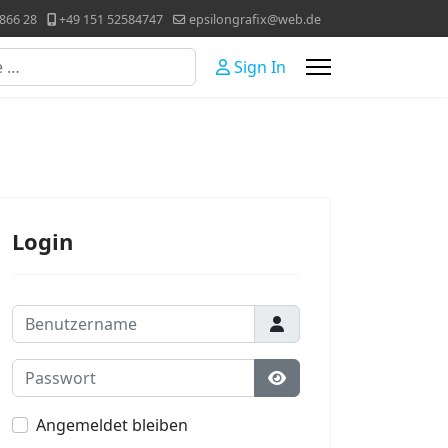
866 28
+49 151 52584747
epsilongrafix@web.de
Sign In
Login
Benutzername
Passwort
Passwort anzeigen
Angemeldet bleiben