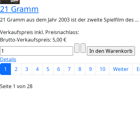
21 Gramm
21 Gramm aus dem Jahr 2003 ist der zweite Spielfilm des ...
Verkaufspreis inkl. Preisnachlass:
Brutto-Verkaufspreis:
5,00 €
Details
1
2
3
4
5
6
7
8
9
10
Weiter
E
Seite 1 von 28