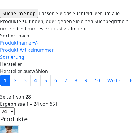
Lassen Sie das Suchfeld leer um alle
Produkte zu finden, oder geben Sie einen Suchbegriff ein,
um ein bestimmtes Produkt zu finden.
Sortiert nach
Produktname +/-
Produkt Artikelnummer
Sortierung
Hersteller:
Hersteller auswählen
1
2
3
4
5
6
7
8
9
10
Weiter
E
Seite 1 von 28
Ergebnisse 1 – 24 von 651
Produkte