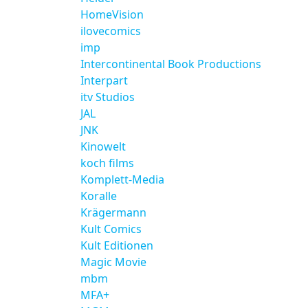
HomeVision
ilovecomics
imp
Intercontinental Book Productions
Interpart
itv Studios
JAL
JNK
Kinowelt
koch films
Komplett-Media
Koralle
Krägermann
Kult Comics
Kult Editionen
Magic Movie
mbm
MFA+