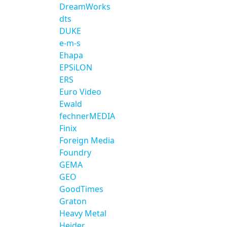
DreamWorks
dts
DUKE
e-m-s
Ehapa
EPSiLON
ERS
Euro Video
Ewald
fechnerMEDIA
Finix
Foreign Media
Foundry
GEMA
GEO
GoodTimes
Graton
Heavy Metal
Heider