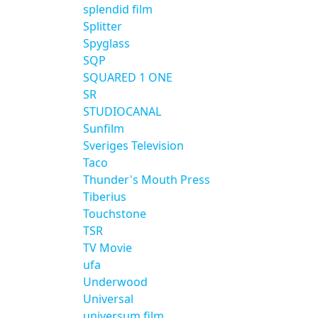
splendid film
Splitter
Spyglass
SQP
SQUARED 1 ONE
SR
STUDIOCANAL
Sunfilm
Sveriges Television
Taco
Thunder's Mouth Press
Tiberius
Touchstone
TSR
TV Movie
ufa
Underwood
Universal
universum film