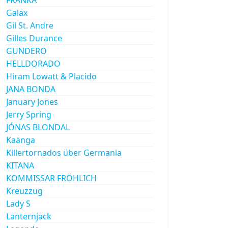
Galax
Gil St. Andre
Gilles Durance
GUNDERO
HELLDORADO
Hiram Lowatt & Placido
JANA BONDA
January Jones
Jerry Spring
JÓNAS BLONDAL
Kaänga
Killertornados über Germania
KITANA
KOMMISSAR FRÖHLICH
Kreuzzug
Lady S
Lanternjack