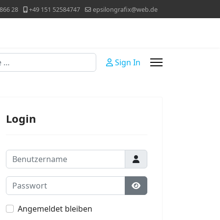
866 28
+49 151 52584747
epsilongrafix@web.de
Sign In
Login
Benutzername
Passwort
Passwort anzeigen
Angemeldet bleiben