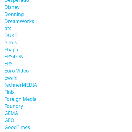
Desperado
Disney
Donning
DreamWorks
dts
DUKE
e-m-s
Ehapa
EPSiLON
ERS
Euro Video
Ewald
fechnerMEDIA
Finix
Foreign Media
Foundry
GEMA
GEO
GoodTimes