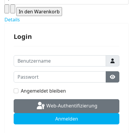
Details
Login
Benutzername
Passwort
Passwort
Angemeldet bleiben
Web-Authentifizierung
Anmelden