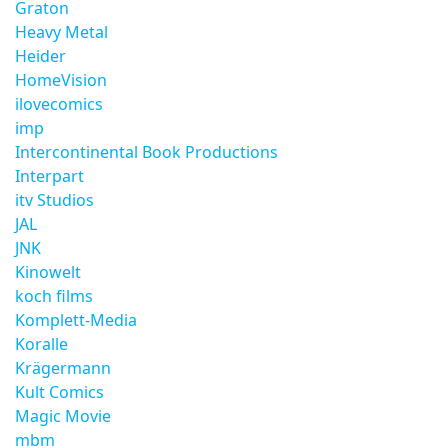
Graton
Heavy Metal
Heider
HomeVision
ilovecomics
imp
Intercontinental Book Productions
Interpart
itv Studios
JAL
JNK
Kinowelt
koch films
Komplett-Media
Koralle
Krägermann
Kult Comics
Magic Movie
mbm