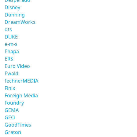
Desperado
Disney
Donning
DreamWorks
dts
DUKE
e-m-s
Ehapa
ERS
Euro Video
Ewald
fechnerMEDIA
Finix
Foreign Media
Foundry
GEMA
GEO
GoodTimes
Graton