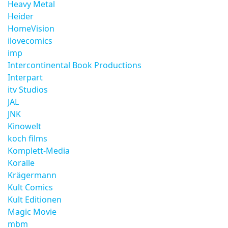
Heavy Metal
Heider
HomeVision
ilovecomics
imp
Intercontinental Book Productions
Interpart
itv Studios
JAL
JNK
Kinowelt
koch films
Komplett-Media
Koralle
Krägermann
Kult Comics
Kult Editionen
Magic Movie
mbm