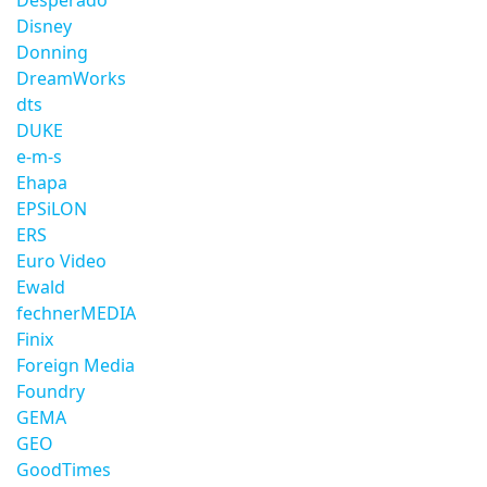
Desperado
Disney
Donning
DreamWorks
dts
DUKE
e-m-s
Ehapa
EPSiLON
ERS
Euro Video
Ewald
fechnerMEDIA
Finix
Foreign Media
Foundry
GEMA
GEO
GoodTimes