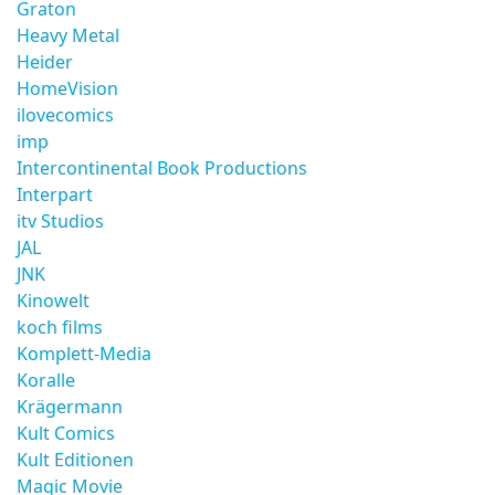
Graton
Heavy Metal
Heider
HomeVision
ilovecomics
imp
Intercontinental Book Productions
Interpart
itv Studios
JAL
JNK
Kinowelt
koch films
Komplett-Media
Koralle
Krägermann
Kult Comics
Kult Editionen
Magic Movie