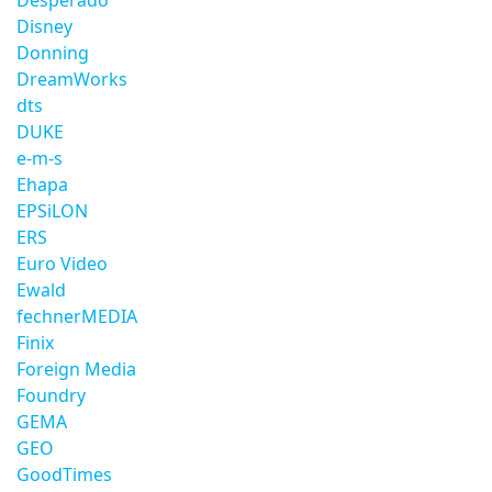
Desperado
Disney
Donning
DreamWorks
dts
DUKE
e-m-s
Ehapa
EPSiLON
ERS
Euro Video
Ewald
fechnerMEDIA
Finix
Foreign Media
Foundry
GEMA
GEO
GoodTimes