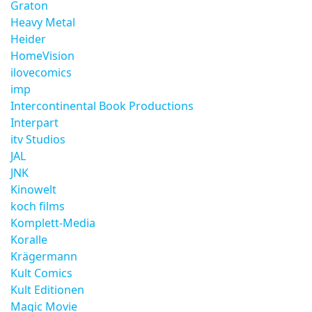
Graton
Heavy Metal
Heider
HomeVision
ilovecomics
imp
Intercontinental Book Productions
Interpart
itv Studios
JAL
JNK
Kinowelt
koch films
Komplett-Media
Koralle
Krägermann
Kult Comics
Kult Editionen
Magic Movie